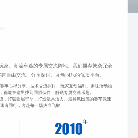
T
玩家、潮流车迷的专属交流阵地。我们摒弃繁杂冗余
搭建自由交流、分享探讨、互动同乐的优质平台。
、赛事心得分享、技术交流探讨、玩家互动福利、趣味活动抽
，都能在这里找到同频伙伴，解锁专属竞速乐趣。
流，打破圈层壁垒，打造最具活力、最具氛围感的赛车竞速
竞速者同行，奔赴每一场热血飞驰
年
2010