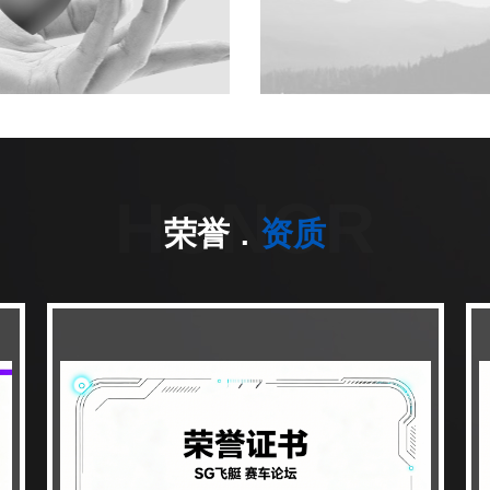
HONOR
.
荣誉
资质