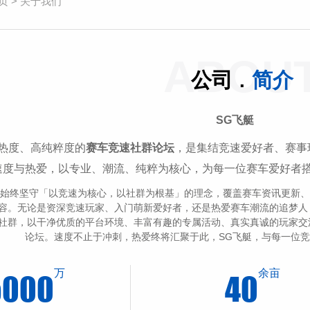
页
>
关于我们
ABOU
.
公司
简介
SG飞艇
热度、高纯粹度的
赛车竞速社群论坛
，是集结竞速爱好者、赛事
速度与热爱，以专业、潮流、纯粹为核心，为每一位赛车爱好者
艇始终坚守「以竞速为核心，以社群为根基」的理念，覆盖赛车资讯更新
容。无论是资深竞速玩家、入门萌新爱好者，还是热爱赛车潮流的追梦人
社群，以干净优质的平台环境、丰富有趣的专属活动、真实真诚的玩家交
论坛。速度不止于冲刺，热爱终将汇聚于此，SG飞艇，与每一位
万
余亩
5000
40