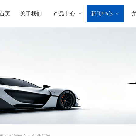
首页
关于我们
产品中心
新闻中心