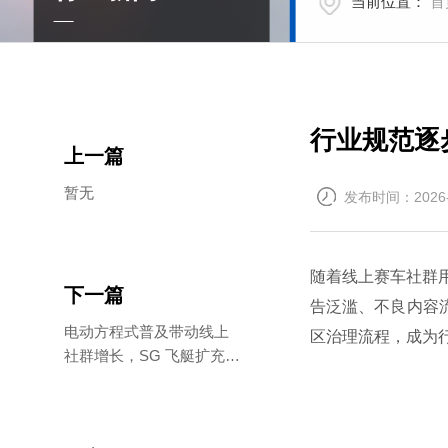
当前位置：
首
行业规范逐
上一篇
暂无
发布时间：2026-
随着线上赛车社群
下一篇
告泛滥、不良内容
电动方程式普及带动线上
区治理流程，成为
社群增长，SG 飞艇扩充电
动赛车专属板