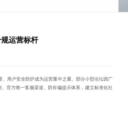
合规运营标杆
理、用户安全防护成为运营重中之重。部分小型论坛因广
制、官方唯一客服渠道、防诈骗提示体系，建立标准化社