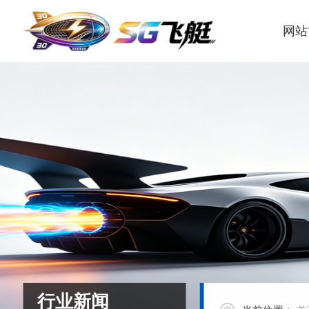
网站
行业新闻