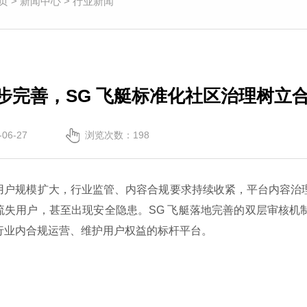
页
>
新闻中心
>
行业新闻
步完善，SG 飞艇标准化社区治理树立
06-27
浏览次数：
198
用户规模扩大，行业监管、内容合规要求持续收紧，平台内容治
流失用户，甚至出现安全隐患。SG 飞艇落地完善的双层审核机
行业内合规运营、维护用户权益的标杆平台。