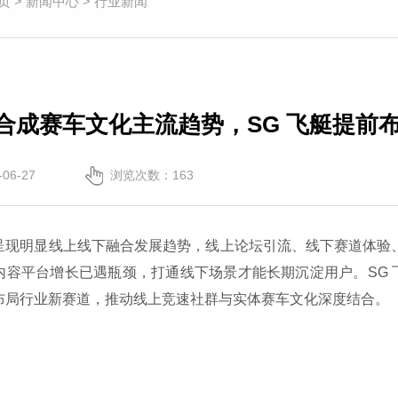
页
>
新闻中心
>
行业新闻
合成赛车文化主流趋势，SG 飞艇提前
06-27
浏览次数：
163
呈现明显线上线下融合发展趋势，线上论坛引流、线下赛道体验
容平台增长已遇瓶颈，打通线下场景才能长期沉淀用户。SG 飞
布局行业新赛道，推动线上竞速社群与实体赛车文化深度结合。